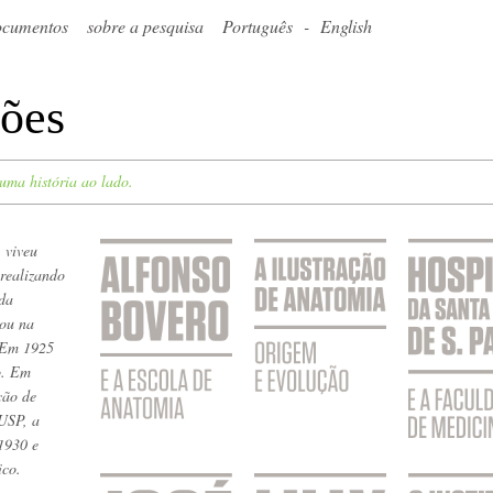
documentos
sobre a pesquisa
Português
-
English
ções
 uma história ao lado.
 viveu
 realizando
 da
dou na
. Em 1925
o. Em
ção de
USP, a
 1930 e
ico.