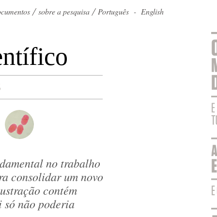
documentos
sobre a pesquisa
Português
-
English
ntífico
S
ndamental no trabalho
para consolidar um novo
lustração contém
i só não poderia